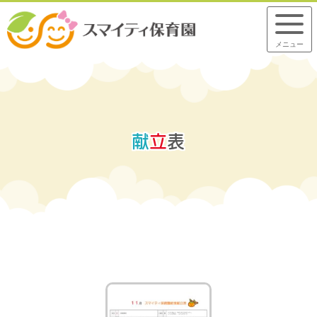
メニュー
献
立
表