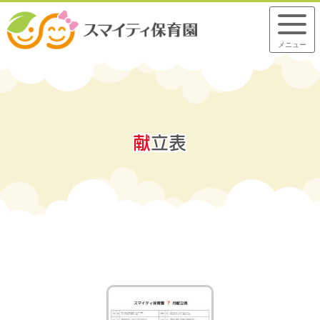
メニュー
献
立
表