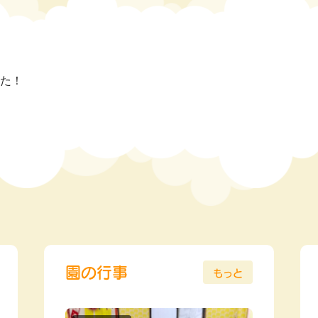
た！
園の行事
もっと