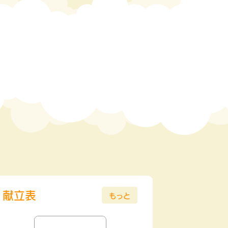
献立表
もっと