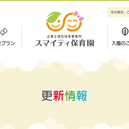
年中無休。
金プラン
入園の
更
新
情
報