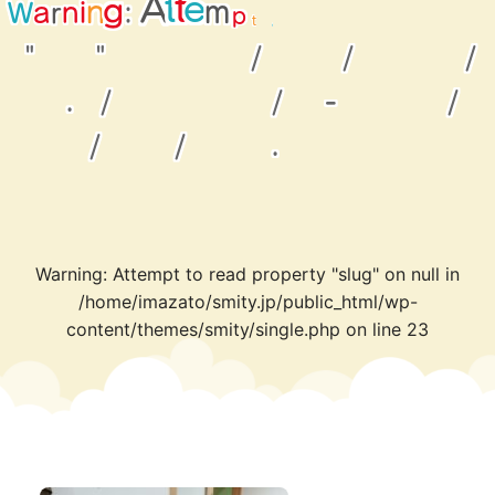
r
e
o
a
t
t
n
i
r
a
n
W
:
g
p
d
A
t
m
t
e
p
r
"
"
/
/
/
.
/
/
-
/
/
/
.
Warning
: Attempt to read property "slug" on null in
/home/imazato/smity.jp/public_html/wp-
content/themes/smity/single.php
on line
23