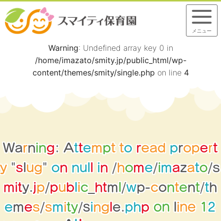
メニュー
Warning
: Undefined array key 0 in
/home/imazato/smity.jp/public_html/wp-
content/themes/smity/single.php
on line
4
W
a
r
n
i
n
g
:
A
t
t
e
m
p
t
t
o
r
e
a
d
p
r
o
p
e
r
t
y
"
s
l
u
g
"
o
n
n
u
l
l
i
n
/
h
o
m
e
/
i
m
a
z
a
t
o
/
s
m
i
t
y
.
j
p
/
p
u
b
l
i
c
_
h
t
m
l
/
w
p
-
c
o
n
t
e
n
t
/
t
h
h
p
p
2
o
e
m
e
s
/
s
m
i
t
y
/
s
i
n
g
l
e
.
n
l
1
i
e
n