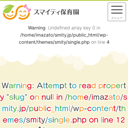
メニュー
Warning
: Undefined array key 0 in
/home/imazato/smity.jp/public_html/wp-
content/themes/smity/single.php
on line
4
W
a
r
n
i
n
g
:
A
t
t
e
m
p
t
t
o
r
e
a
d
p
r
o
p
e
r
t
y
"
s
l
u
g
"
o
n
n
u
l
l
i
n
/
h
o
m
e
/
i
m
a
z
a
t
o
/
s
m
i
t
y
.
j
p
/
p
u
b
l
i
c
_
h
t
m
l
/
w
p
-
c
o
n
t
e
n
t
/
t
h
2
1
e
p
h
e
m
e
s
/
s
m
i
t
y
/
s
i
n
g
l
.
e
p
o
n
n
l
i