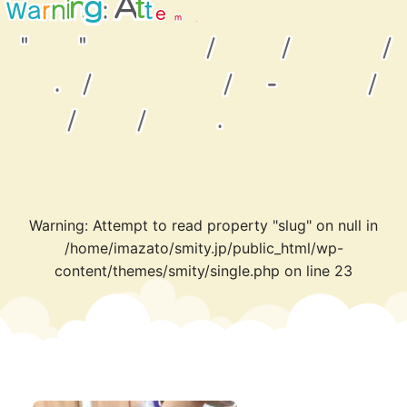
o
t
t
r
p
m
a
e
r
W
n
:
i
e
n
g
t
A
t
a
d
p
"
"
/
/
/
.
/
/
-
/
/
/
.
Warning
: Attempt to read property "slug" on null in
/home/imazato/smity.jp/public_html/wp-
content/themes/smity/single.php
on line
23