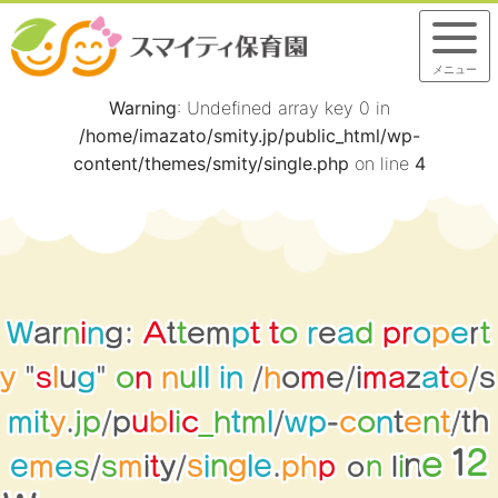
メニュー
Warning
: Undefined array key 0 in
/home/imazato/smity.jp/public_html/wp-
content/themes/smity/single.php
on line
4
W
a
r
n
i
n
g
:
A
t
t
e
m
p
t
t
o
r
e
a
d
p
r
o
p
e
r
t
y
"
s
l
u
g
"
o
n
n
u
l
l
i
n
/
h
o
m
e
/
i
m
a
z
a
t
o
/
s
m
i
t
y
.
j
p
/
p
u
b
l
i
c
_
h
t
m
l
/
w
p
-
c
o
n
t
e
n
t
/
t
h
n
l
o
i
p
h
i
t
y
e
m
e
s
/
s
m
/
.
s
n
p
i
n
e
g
l
e
1
2