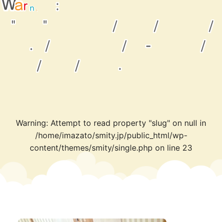
A
g
t
n
i
t
n
:
r
a
W
e
m
p
"
"
/
/
/
.
/
/
-
/
/
/
.
Warning
: Attempt to read property "slug" on null in
/home/imazato/smity.jp/public_html/wp-
content/themes/smity/single.php
on line
23