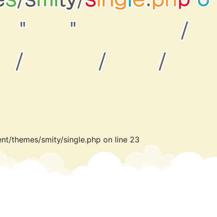
"
"
/
/
/
/
nt/themes/smity/single.php
on line
23