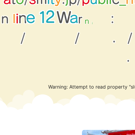
W
2
a
1
e
r
n
:
i
l
n
n
i
t
n
A
g
/
/
.
/
.
Warning
: Attempt to read property "sl