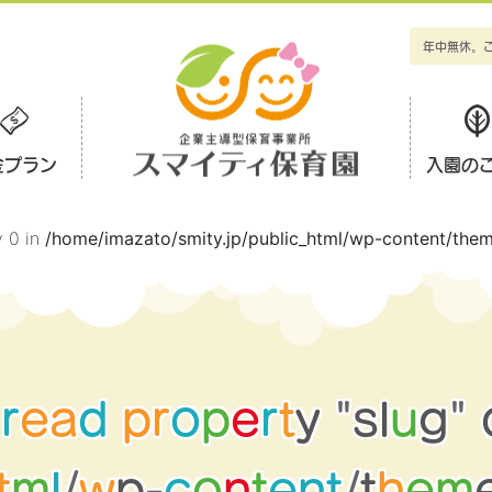
年中無休。
金プラン
入園の
y 0 in
/home/imazato/smity.jp/public_html/wp-content/them
r
e
a
d
p
r
o
p
e
r
t
y
"
s
l
u
g
"
t
m
l
/
w
p
-
c
o
n
t
e
n
t
/
t
h
e
m