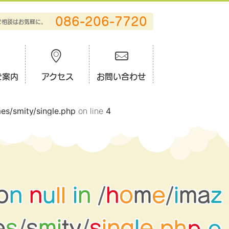
086-206-7720
ご相談はお気軽に。
ご案内
アクセス
お問い合わせ
es/smity/single.php
on line
4
o
n
n
u
l
l
i
n
/
h
o
m
e
/
i
m
a
z
g
l
e
e
s
/
s
m
i
t
y
/
s
i
n
.
p
h
p
o