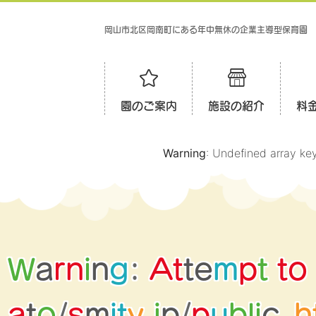
岡山市北区岡南町にある年中無休の企業主導型保育園
園のご案内
施設の紹介
料
Warning
: Undefined array ke
W
a
r
n
i
n
g
:
A
t
t
e
m
p
t
t
o
a
t
o
/
s
m
i
t
y
.
j
p
/
p
u
b
l
i
c
_
h