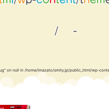
t
t
p
m
o
e
t
r
e
a
/
-
ug" on null in
/home/imazato/smity.jp/public_html/wp-conte