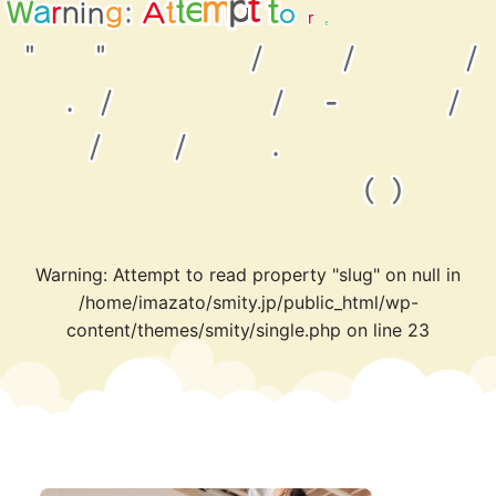
p
r
d
a
o
e
A
g
t
n
i
t
r
n
:
r
a
W
e
m
o
p
t
t
p
e
r
"
"
/
/
/
.
/
/
-
/
/
/
.
(
)
Warning
: Attempt to read property "slug" on null in
/home/imazato/smity.jp/public_html/wp-
content/themes/smity/single.php
on line
23