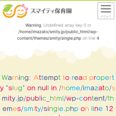
メニュー
Warning
: Undefined array key 0 in
/home/imazato/smity.jp/public_html/wp-
content/themes/smity/single.php
on line
4
W
a
r
n
i
n
g
:
A
t
t
e
m
p
t
t
o
r
e
a
d
p
r
o
p
e
r
t
y
"
s
l
u
g
"
o
n
n
u
l
l
i
n
/
h
o
m
e
/
i
m
a
z
a
t
o
/
s
m
i
t
y
.
j
p
/
p
u
b
l
i
c
_
h
t
m
l
/
w
p
-
c
o
n
t
e
n
t
/
t
h
n
l
i
e
m
e
s
/
s
m
i
t
y
/
s
i
n
g
l
e
.
p
h
p
o
n
e
1
2