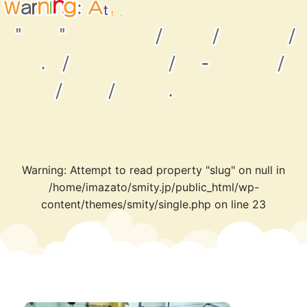
p
t
m
t
e
t
W
a
:
r
t
n
o
i
A
n
g
r
e
"
"
/
/
/
.
/
/
-
/
/
/
.
Warning
: Attempt to read property "slug" on null in
/home/imazato/smity.jp/public_html/wp-
content/themes/smity/single.php
on line
23