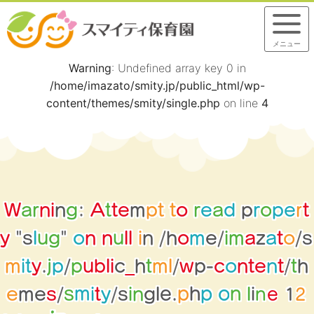
メニュー
Warning
: Undefined array key 0 in
/home/imazato/smity.jp/public_html/wp-
content/themes/smity/single.php
on line
4
W
a
r
n
i
n
g
:
A
t
t
e
m
p
t
t
o
r
e
a
d
p
r
o
p
e
r
t
y
"
s
l
u
g
"
o
n
n
u
l
l
i
n
/
h
o
m
e
/
i
m
a
z
a
t
o
/
s
m
i
t
y
.
j
p
/
p
u
b
l
i
c
_
h
t
m
l
/
w
p
-
c
o
n
t
e
n
t
/
t
h
2
1
e
n
g
n
l
i
e
e
m
e
s
/
s
m
i
t
y
/
s
i
.
p
h
l
p
n
o