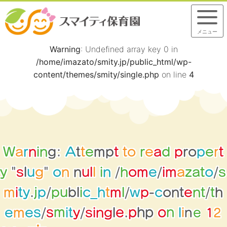
メニュー
Warning
: Undefined array key 0 in
/home/imazato/smity.jp/public_html/wp-
content/themes/smity/single.php
on line
4
W
a
r
n
i
n
g
:
A
t
t
e
m
p
t
t
o
r
e
a
d
p
r
o
p
e
r
t
y
"
s
l
u
g
"
o
n
n
u
l
l
i
n
/
h
o
m
e
/
i
m
a
z
a
t
o
/
s
m
i
t
y
.
j
p
/
p
u
b
l
i
c
_
h
t
m
l
/
w
p
-
c
o
n
t
e
n
t
/
t
h
2
1
e
n
g
n
l
i
e
e
m
e
s
/
s
m
i
t
y
/
s
i
.
p
h
l
p
n
o