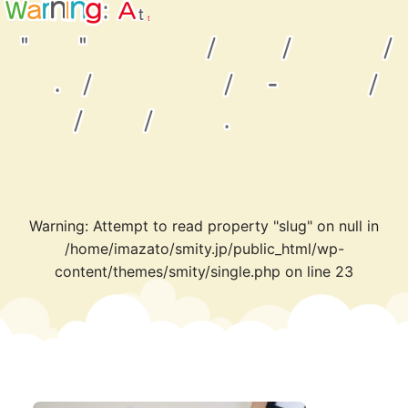
p
t
m
t
e
t
W
a
:
r
t
n
o
i
A
n
g
r
e
"
"
/
/
/
.
/
/
-
/
/
/
.
Warning
: Attempt to read property "slug" on null in
/home/imazato/smity.jp/public_html/wp-
content/themes/smity/single.php
on line
23