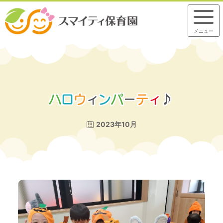
メニュー
ハ
ロ
ウ
ィ
ン
パ
ー
テ
ィ
♪
2023年10月