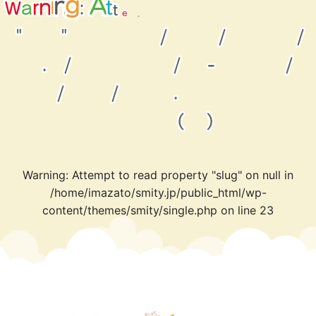
t
t
o
p
m
r
e
a
W
r
:
n
i
t
n
g
t
A
e
a
d
"
"
/
/
/
.
/
/
-
/
/
/
.
(
)
Warning
: Attempt to read property "slug" on null in
/home/imazato/smity.jp/public_html/wp-
content/themes/smity/single.php
on line
23