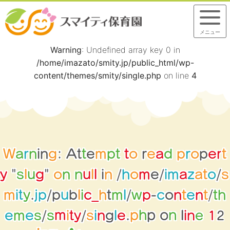
メニュー
Warning
: Undefined array key 0 in
/home/imazato/smity.jp/public_html/wp-
content/themes/smity/single.php
on line
4
W
a
r
n
i
n
g
:
A
t
t
e
m
p
t
t
o
r
e
a
d
p
r
o
p
e
r
t
y
"
s
l
u
g
"
o
n
n
u
l
l
i
n
/
h
o
m
e
/
i
m
a
z
a
t
o
/
s
m
i
t
y
.
j
p
/
p
u
b
l
i
c
_
h
t
m
l
/
w
p
-
c
o
n
t
e
n
t
/
t
h
2
1
e
l
e
p
e
m
e
s
/
s
m
i
t
y
/
s
i
n
g
.
h
n
p
o
i
n
l