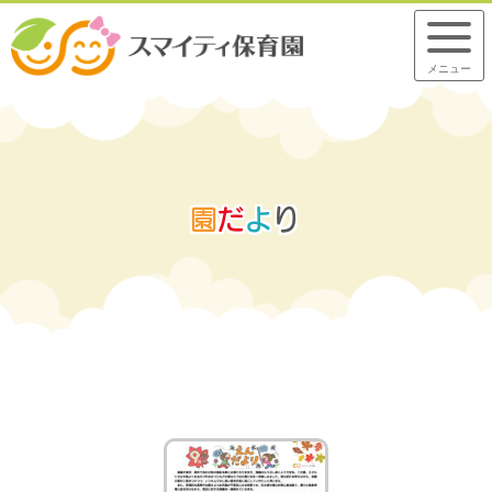
メニュー
園
だ
よ
り