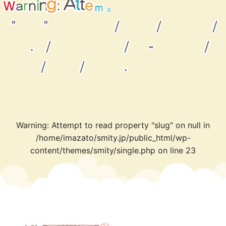
o
r
t
e
t
p
r
a
n
W
i
:
m
n
g
a
A
e
t
t
d
p
"
"
/
/
/
.
/
/
-
/
/
/
.
Warning
: Attempt to read property "slug" on null in
/home/imazato/smity.jp/public_html/wp-
content/themes/smity/single.php
on line
23