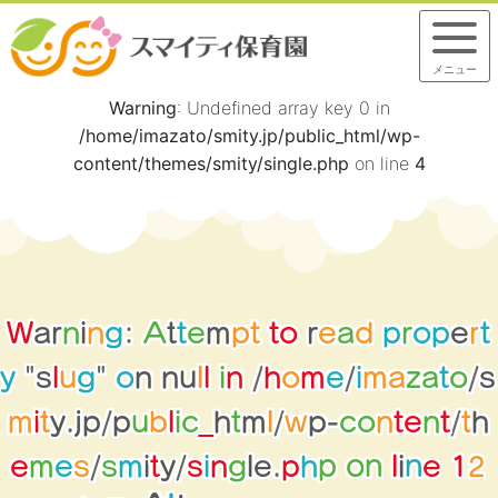
メニュー
Warning
: Undefined array key 0 in
/home/imazato/smity.jp/public_html/wp-
content/themes/smity/single.php
on line
4
W
a
r
n
i
n
g
:
A
t
t
e
m
p
t
t
o
r
e
a
d
p
r
o
p
e
r
t
y
"
s
l
u
g
"
o
n
n
u
l
l
i
n
/
h
o
m
e
/
i
m
a
z
a
t
o
/
s
m
i
t
y
.
j
p
/
p
u
b
l
i
c
_
h
t
m
l
/
w
p
-
c
o
n
t
e
n
t
/
t
h
2
p
e
h
1
p
e
m
e
s
/
s
m
i
t
y
/
s
i
n
g
l
.
o
n
e
l
n
i