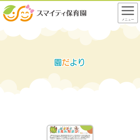
メニュー
園
だ
よ
り