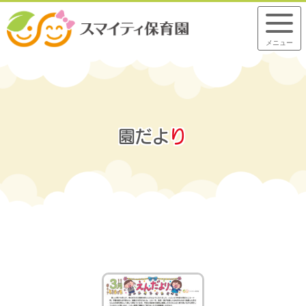
メニュー
園
だ
よ
り