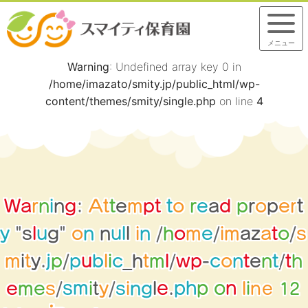
メニュー
Warning
: Undefined array key 0 in
/home/imazato/smity.jp/public_html/wp-
content/themes/smity/single.php
on line
4
W
a
r
n
i
n
g
:
A
t
t
e
m
p
t
t
o
r
e
a
d
p
r
o
p
e
r
t
y
"
s
l
u
g
"
o
n
n
u
l
l
i
n
/
h
o
m
e
/
i
m
a
z
a
t
o
/
s
m
i
t
y
.
j
p
/
p
u
b
l
i
c
_
h
t
m
l
/
w
p
-
c
o
n
t
e
n
t
/
t
h
2
1
e
n
g
n
l
i
e
e
m
e
s
/
s
m
i
t
y
/
s
i
.
p
h
l
p
n
o