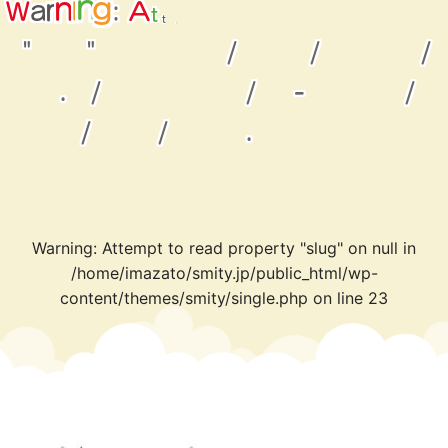
p
t
m
t
e
t
W
a
:
r
t
n
o
i
A
n
g
r
e
"
"
/
/
/
.
/
/
-
/
/
/
.
Warning
: Attempt to read property "slug" on null in
/home/imazato/smity.jp/public_html/wp-
content/themes/smity/single.php
on line
23