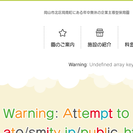
岡山市北区岡南町にある年中無休の企業主導型保育園
園のご案内
施設の紹介
料
Warning
: Undefined array ke
W
a
r
n
i
n
g
:
A
t
t
e
m
p
t
t
o
a
t
o
/
s
m
i
t
y
.
j
p
/
p
u
b
l
i
c
_
h