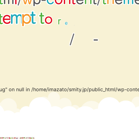
r
e
p
t
t
p
m
o
e
t
r
o
e
a
r
d
p
/
-
ug" on null in
/home/imazato/smity.jp/public_html/wp-conte