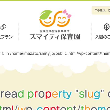
年中無休。
金プラン
入園の
y 0 in
/home/imazato/smity.jp/public_html/wp-content/them
r
e
a
d
p
r
o
p
e
r
t
y
"
s
l
u
g
"
t
m
l
/
w
p
-
c
o
n
t
e
n
t
/
t
h
e
m