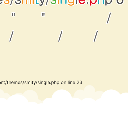
t
y
s
"
"
/
l
u
g
o
/
/
/
nt/themes/smity/single.php
on line
23