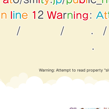
W
2
a
r
n
l
i
n
e
1
:
n
i
t
n
A
g
/
/
.
/
.
Warning
: Attempt to read property "sl