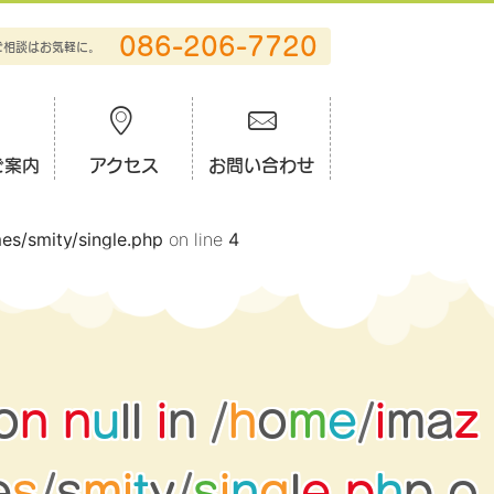
086-206-7720
ご相談はお気軽に。
ご案内
アクセス
お問い合わせ
es/smity/single.php
on line
4
o
n
n
u
l
l
i
n
/
h
o
m
e
/
i
m
a
z
e
s
/
s
m
i
t
y
/
s
i
n
g
l
e
.
p
h
p
o