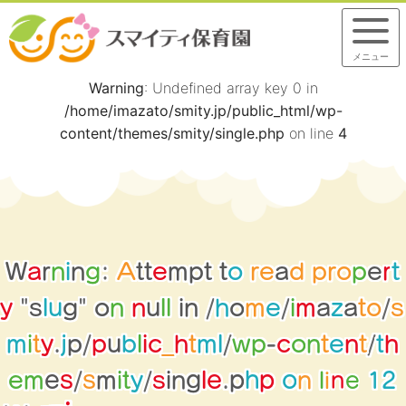
メニュー
Warning
: Undefined array key 0 in
/home/imazato/smity.jp/public_html/wp-
content/themes/smity/single.php
on line
4
W
a
r
n
i
n
g
:
A
t
t
e
m
p
t
t
o
r
e
a
d
p
r
o
p
e
r
t
y
"
s
l
u
g
"
o
n
n
u
l
l
i
n
/
h
o
m
e
/
i
m
a
z
a
t
o
/
s
m
i
t
y
.
j
p
/
p
u
b
l
i
c
_
h
t
m
l
/
w
p
-
c
o
n
t
e
n
t
/
t
h
e
1
n
i
2
l
i
s
n
g
n
e
m
e
s
/
s
m
i
t
y
/
.
l
e
o
p
h
p