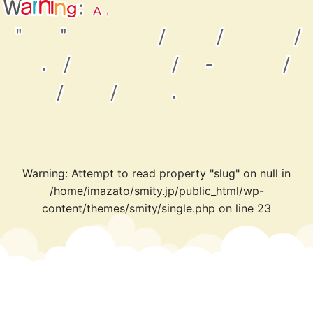
m
e
t
p
t
A
:
t
W
g
a
r
n
n
i
t
o
"
"
/
/
/
.
/
/
-
/
/
/
.
Warning
: Attempt to read property "slug" on null in
/home/imazato/smity.jp/public_html/wp-
content/themes/smity/single.php
on line
23