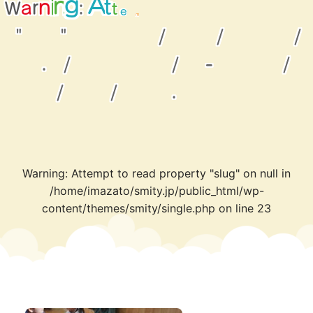
t
o
t
p
r
m
a
W
r
n
:
e
i
n
t
g
A
t
e
a
d
"
"
/
/
/
.
/
/
-
/
/
/
.
Warning
: Attempt to read property "slug" on null in
/home/imazato/smity.jp/public_html/wp-
content/themes/smity/single.php
on line
23