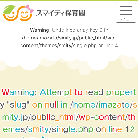
メニュー
Warning
: Undefined array key 0 in
/home/imazato/smity.jp/public_html/wp-
content/themes/smity/single.php
on line
4
W
a
r
n
i
n
g
:
A
t
t
e
m
p
t
t
o
r
e
a
d
p
r
o
p
e
r
t
y
"
s
l
u
g
"
o
n
n
u
l
l
i
n
/
h
o
m
e
/
i
m
a
z
a
t
o
/
s
m
i
t
y
.
j
p
/
p
u
b
l
i
c
_
h
t
m
l
/
w
p
-
c
o
n
t
e
n
t
/
t
h
2
1
e
e
l
p
h
e
m
e
s
/
s
m
i
t
y
/
s
i
n
g
.
p
n
o
n
i
l